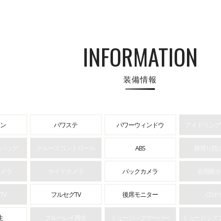
INFORMATION
装備情報
ン
パワステ
パワーウィンドウ
アイドリング
バッグ
クルーズコントロール
ABS
横滑り防
メラ
サイドカメラ
バックカメラ
全周囲カ
TV
フルセグTV
後席モニター
CDナ
生
ブルーレイ再生
ミュージックサーバー
ミュージック