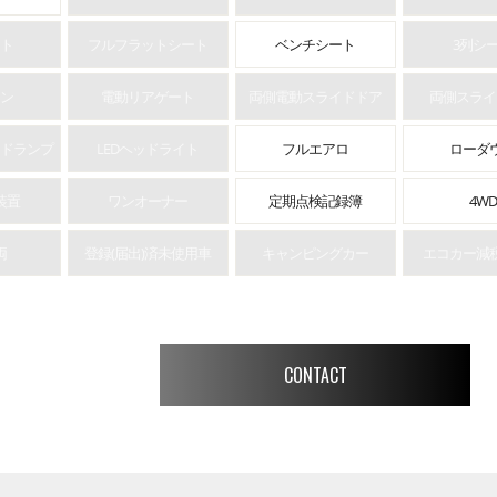
接続
ト
フルフラットシート
ベンチシート
3列シ
ン
電動リアゲート
両側電動スライドドア
両側スライ
ドランプ
LEDヘッドライト
フルエアロ
ローダ
装置
ワンオーナー
定期点検記録簿
4WD
両
登録(届出)済未使用車
キャンピングカー
エコカー減
CONTACT