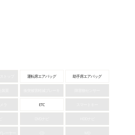
ストップ
運転席エアバッグ
助手席エアバッグ
止装置
衝突被害軽減ブレーキ
障害物センサー
メラ
ETC
スマートキー
ビ
DVDナビ
HDDナビ
プレーヤー
CD
MD