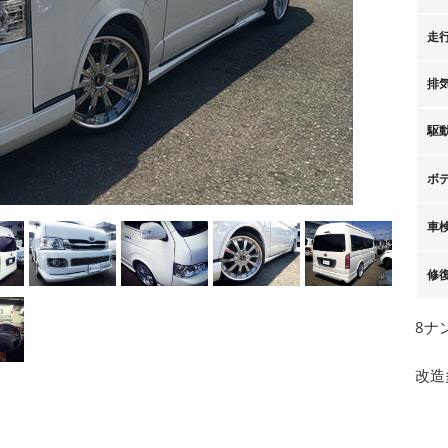
走
排
駆
ボ
車
修
8ナ
改造多