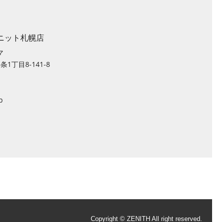
ニット札幌店
マ
1丁目8-141-8
p
Copyright © ZENITH All right reserved.