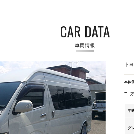
CAR DATA
車両情報
トヨ
本体
-
万
年
グ