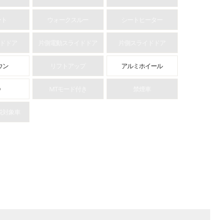
可
ート
ウォークスルー
シートヒーター
ドドア
片側電動スライドドア
片側スライドドア
ウン
リフトアップ
アルミホイール
MTモード付き
禁煙車
税対象車