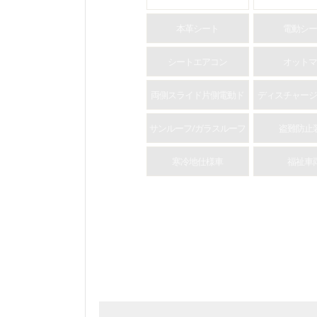
本革シート
電動シー
シートエアコン
オットマ
両側スライド片側電動ド
ディスチャージ
ア
サンルーフ/ガラスルーフ
盗難防止
寒冷地仕様車
福祉車