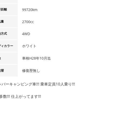
行距離
99720km
気量
2700cc
動方式
4WD
ホワイト
ディカラー
車検H28年10月迄
検
修復歴無し
復暦
ンバーキャンピング車!!! 乗車定員10人乗り!!!
数!!! 仕上がってます!!!